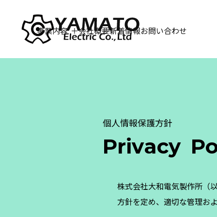
コンテンツに移動します
事業内容
会社概要
新着情報
お問い合わせ
個人情報保護方針
P
r
i
v
a
c
y
P
株式会社大和電気製作所（
方針を定め、適切な管理お